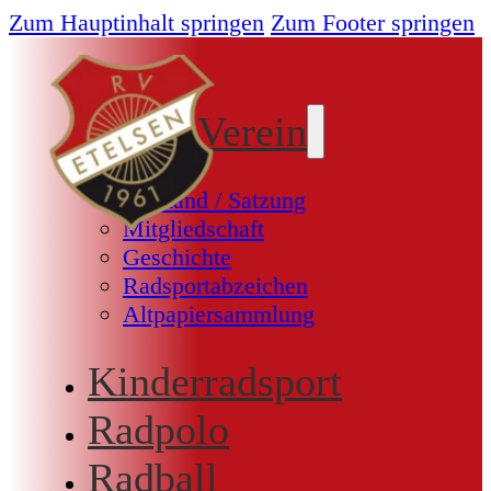
Zum Hauptinhalt springen
Zum Footer springen
Unser Verein
Vorstand / Satzung
Mitgliedschaft
Geschichte
Radsportabzeichen
Altpapiersammlung
Kinderradsport
Radpolo
Radball