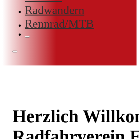
Radwandern
Rennrad/MTB
Herzlich Willk
Radfahrverein E