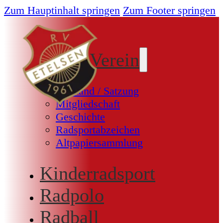
Zum Hauptinhalt springen
Zum Footer springen
Unser Verein
Vorstand / Satzung
Mitgliedschaft
Geschichte
Radsportabzeichen
Altpapiersammlung
Kinderradsport
Radpolo
Radball